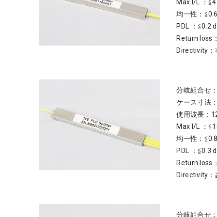
Max I/L ：≦4
均一性：≦0.6
PDL ：≦0.2 
Return loss
Directivity：
分岐組合せ：
ケース寸法：4
使用波長：126
Max I/L ：≦1
均一性：≦0.8
PDL ：≦0.3 
Return loss
Directivity：
分岐組合せ：1