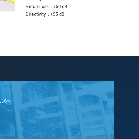
Return loss：≧50 dB
Directivity：≧55 dB
ムズへ