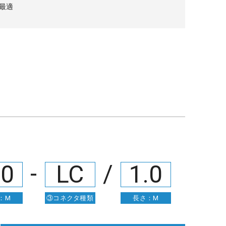
に最適
-
/
.0
LC
1.0
：M
③コネクタ種類
長さ：M