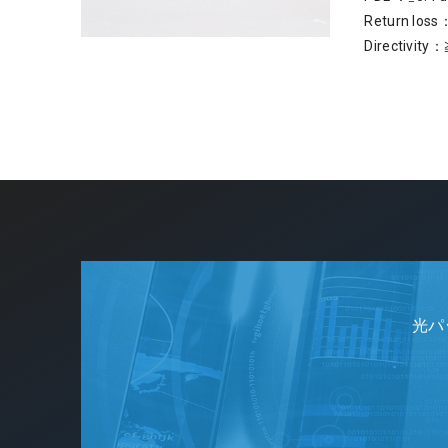
Return loss
Directivity：
光パ