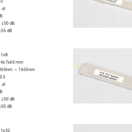
.0
 ㏈
dB
：≧50 dB
≧55 dB
1x8
x7x60 mm
0nm ～ 1650nm
0.5
 ㏈
dB
：≧50 dB
≧55 dB
x32