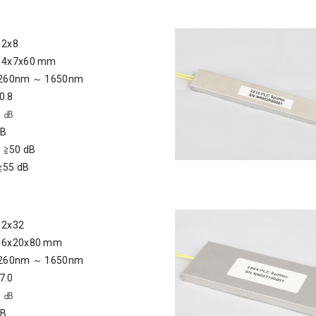
2x8
x7x60 mm
0nm ～ 1650nm
0.8
 ㏈
dB
：≧50 dB
≧55 dB
x32
x20x80 mm
0nm ～ 1650nm
7.0
 ㏈
dB