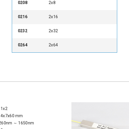
0208
2x8
0216
2x16
0232
2x32
0264
2x64
1x2
x7x60 mm
0nm ～ 1650nm