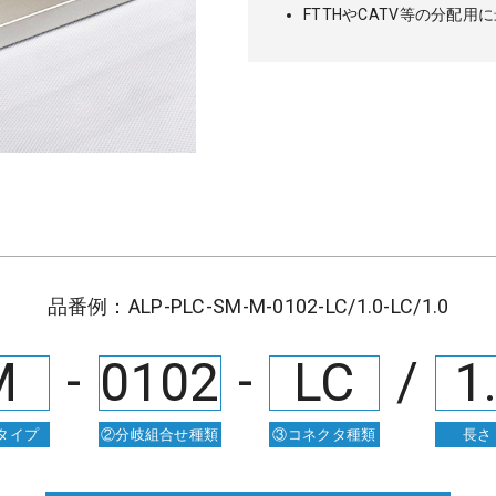
FTTHやCATV等の分配用
品番例：ALP-PLC-SM-M-0102-LC/1.0-LC/1.0
-
-
/
M
0102
LC
1
タイプ
②分岐組合せ種類
③コネクタ種類
長さ