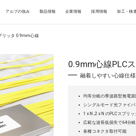
アルプの強み
製品情報
企業情報
採用情報
加工・検
プリッタ 0.9mm心線
0.9mm心線PL
融着しやすい心線仕様
均等分岐の導波路型無電源
シングルモード光ファイバ
1 x N ,2 x N のPLCス
広範な波長低損失で64分
各種コネクタ取付可能