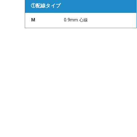
①配線タイプ
M
0.9mm 心線