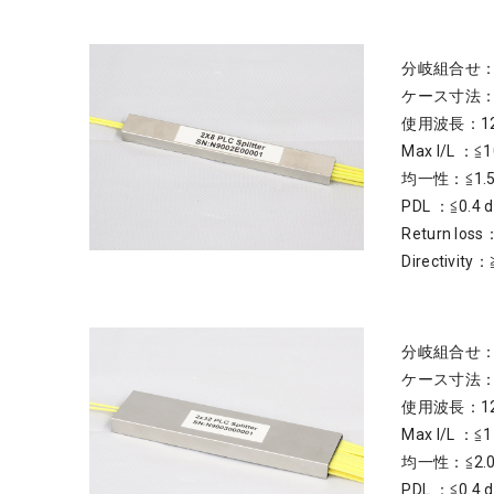
分岐組合せ：
ケース寸法：4
使用波長：126
Max I/L ：≦1
均一性：≦1.5
PDL ：≦0.4 
Return loss
Directivity：
分岐組合せ：2
ケース寸法：6
使用波長：126
Max I/L ：≦1
均一性：≦2.0
PDL ：≦0.4 