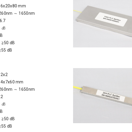
x20x80 mm
0nm ～ 1650nm
6.7
 ㏈
dB
：≧50 dB
≧55 dB
2x2
x7x60 mm
0nm ～ 1650nm
.2
 ㏈
dB
：≧50 dB
≧55 dB