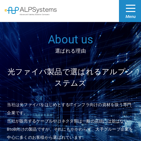
About us
選ばれる理由
光ファイバ製品で選ばれるアルプシ
ステムズ
当社は光ファイバをはじめとするITインフラ向けの資材を扱う専門
企業です。
当社が販売するケーブルやコネクタ類は一般の店頭には並ばない
BtoB向けの製品ですが、
それにもかかわらず、大手グループ企業を
中心に多くのお客様から選ばれています。