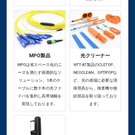
MPO製品
光クリーナー
MPOは省スペース化のニ
NTT-AT製品のCLETOP、
ーズを満たす画期的なソ
NEOCLEAN、OPTIPOPな
リューション。1本のケ
ど、光の成端に必要な清
ーブルに数十本の光ファ
掃用具から、検査機や接
イバを集約し高帯域幅を
続部品を取り扱っており
実現しております。
ます。